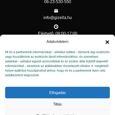
06-23-530-550
info@gizella.hu
Elérhető: 08:00-17:00
Adatvédelem
Hasznos linkek
Mi és a partnereink információkat – például sütiket – tárolunk egy eszközön
vagy hozzáférünk az eszközön tárolt információkhoz, és személyes
adatokat – például egyedi azonosítókat és az eszköz által küldött alapvető
Kapcsolat
információkat – kezelünk az alábbiakban részletezett célokra. A megfelelő
helyre kattintva hozzájárulhat ahhoz, hogy mi és a partnereink ilyen célú
Adatvédelmi tisztviselő
adatkezelést végezzünk.
Adatvédelem
Elfogadás
Tiltás