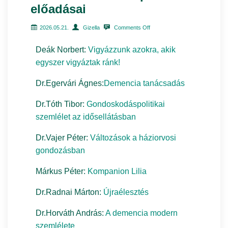
előadásai
2026.05.21.
Gizella
Comments Off
Deák Norbert:
Vigyázzunk azokra, akik
egyszer vigyáztak ránk!
Dr.Egervári Ágnes:
Demencia tanácsadás
Dr.Tóth Tibor:
Gondoskodáspolitikai
szemlélet az idősellátásban
Dr.Vajer Péter:
Változások a háziorvosi
gondozásban
Márkus Péter:
Kompanion Lilia
Dr.Radnai Márton:
Újraélesztés
Dr.Horváth András:
A demencia modern
szemlélete