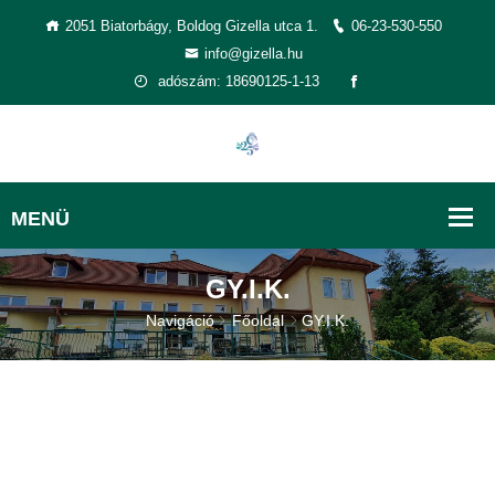
2051 Biatorbágy, Boldog Gizella utca 1.
06-23-530-550
info@gizella.hu
adószám: 18690125-1-13
GY.I.K.
Navigáció
Főoldal
GY.I.K.