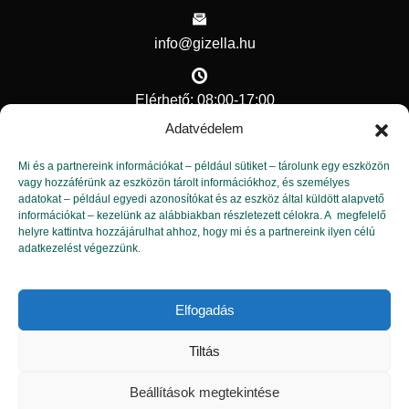
info@gizella.hu
Elérhető: 08:00-17:00
Adatvédelem
Hasznos linkek
Mi és a partnereink információkat – például sütiket – tárolunk egy eszközön
vagy hozzáférünk az eszközön tárolt információkhoz, és személyes
adatokat – például egyedi azonosítókat és az eszköz által küldött alapvető
Kapcsolat
információkat – kezelünk az alábbiakban részletezett célokra. A megfelelő
helyre kattintva hozzájárulhat ahhoz, hogy mi és a partnereink ilyen célú
Adatvédelmi tisztviselő
adatkezelést végezzünk.
Adatvédelem
Elfogadás
Tiltás
Beállítások megtekintése
Copyright © Boldog Gizella Alapítvány minden jog fenntartva.