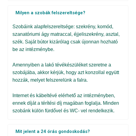
Milyen a szobák felszereltsége?
Szobáink alapfelszereltsége: szekrény, komód,
szanatóriumi ágy matraccal, éjjeliszekrény, asztal,
szék. Saját bútor kizárólag csak újonnan hozható
be az intézménybe.
Amennyiben a lakó tévékészüléket szeretne a
szobájába, akkor kérjük, hogy azt konzollal együtt
hozzák, melyet felszerelünk a falra.
Internet és kábeltévé elérhető az intézményben,
ennek díját a térítési díj magában foglalja. Minden
szobánk külön fürdővel és WC- vel rendelkezik.
Mit jelent a 24 órás gondoskodás?