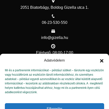
2051 Biatorbágy, Boldog Gizella utca 1.
06-23-530-550
info@gizella.hu
Elérhető: 08:00-17:00
Adatvédelem
Hasznos linkek
Mi és a partnereink információkat – például sütiket – tárolunk egy eszközön
vagy hozzáférünk az eszközön tárolt információkhoz, és személyes
adatokat – például egyedi azonosítókat és az eszköz által küldött alapvető
Kapcsolat
információkat – kezelünk az alábbiakban részletezett célokra. A megfelelő
helyre kattintva hozzájárulhat ahhoz, hogy mi és a partnereink ilyen célú
Adatvédelmi tisztviselő
adatkezelést végezzünk.
Adatvédelem
Elfogadás