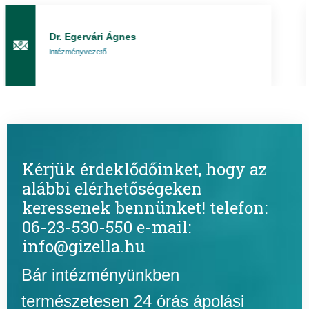
Dr. Egervári Ágnes
intézményvezető
Kérjük érdeklődőinket, hogy az
alábbi elérhetőségeken
keressenek bennünket! telefon:
06-23-530-550 e-mail:
info@gizella.hu
Bár intézményünkben
természetesen 24 órás ápolási