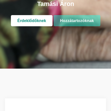
Tamási Áron
Érdeklődőknek
Hozzátartozóknak