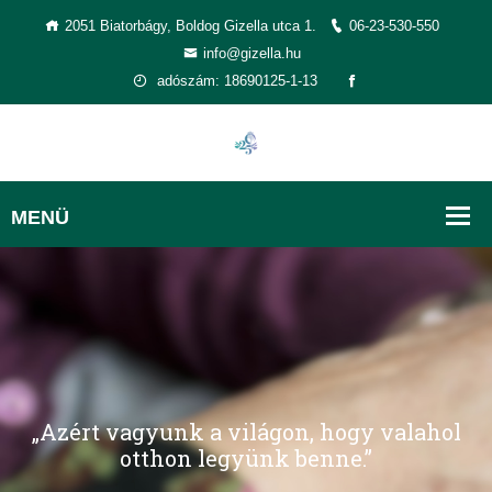
2051 Biatorbágy, Boldog Gizella utca 1.
06-23-530-550
info@gizella.hu
adószám: 18690125-1-13
„Azért vagyunk a világon, hogy valahol
otthon legyünk benne.”