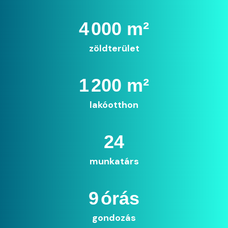
6
000 m²
zöldterület
1
200 m²
lakóotthon
38
munkatárs
14
órás
gondozás