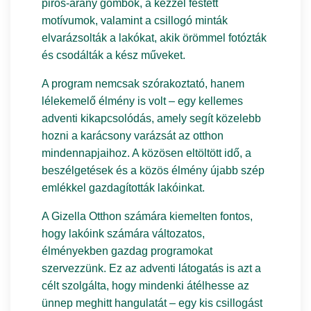
piros-arany gömbök, a kézzel festett
motívumok, valamint a csillogó minták
elvarázsolták a lakókat, akik örömmel fotózták
és csodálták a kész műveket.
A program nemcsak szórakoztató, hanem
lélekemelő élmény is volt – egy kellemes
adventi kikapcsolódás, amely segít közelebb
hozni a karácsony varázsát az otthon
mindennapjaihoz. A közösen eltöltött idő, a
beszélgetések és a közös élmény újabb szép
emlékkel gazdagították lakóinkat.
A Gizella Otthon számára kiemelten fontos,
hogy lakóink számára változatos,
élményekben gazdag programokat
szervezzünk. Ez az adventi látogatás is azt a
célt szolgálta, hogy mindenki átélhesse az
ünnep meghitt hangulatát – egy kis csillogást