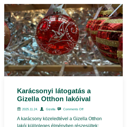
Karácsonyi látogatás a
Gizella Otthon lakóival
2025.11.24.
Gizella
Comments Off
A karácsony közeledtével a Gizella Otthon
lakói különleges élményben részesültek: