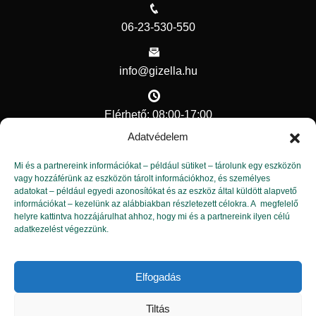
06-23-530-550
info@gizella.hu
Elérhető: 08:00-17:00
Adatvédelem
Hasznos linkek
Mi és a partnereink információkat – például sütiket – tárolunk egy eszközön
vagy hozzáférünk az eszközön tárolt információkhoz, és személyes
adatokat – például egyedi azonosítókat és az eszköz által küldött alapvető
Kapcsolat
információkat – kezelünk az alábbiakban részletezett célokra. A megfelelő
helyre kattintva hozzájárulhat ahhoz, hogy mi és a partnereink ilyen célú
Adatvédelmi tisztviselő
adatkezelést végezzünk.
Adatvédelem
Elfogadás
Tiltás