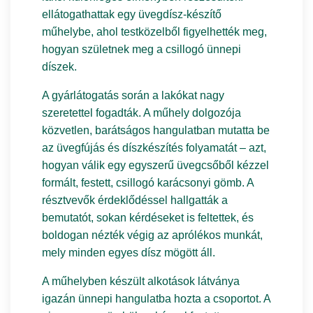
ellátogathattak egy üvegdísz-készítő
műhelybe, ahol testközelből figyelhették meg,
hogyan születnek meg a csillogó ünnepi
díszek.
A gyárlátogatás során a lakókat nagy
szeretettel fogadták. A műhely dolgozója
közvetlen, barátságos hangulatban mutatta be
az üvegfújás és díszkészítés folyamatát – azt,
hogyan válik egy egyszerű üvegcsőből kézzel
formált, festett, csillogó karácsonyi gömb. A
résztvevők érdeklődéssel hallgatták a
bemutatót, sokan kérdéseket is feltettek, és
boldogan nézték végig az aprólékos munkát,
mely minden egyes dísz mögött áll.
A műhelyben készült alkotások látványa
igazán ünnepi hangulatba hozta a csoportot. A